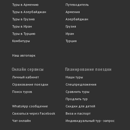
Туры в Армению
Путеводитель
Туры в Азербайджан
Армения
Туры в Грузию
Азербайджан
Туры в Иран
Грузия
Туры в Турцию
Иран
Комбитуры
Турция
Наш автопарк
Онлайн сервисы
Планирование поездки
Личный кабинет
Наши туры
Страхование поездки
Спецпредложения
Поиск туров
Сравнить туры
Продлить тур
WhatsApp сообщение
Скидки для детей
Связаться через Facebook
Виза и паспорт
Чат онлайн
Индивидуальный тур - запрос