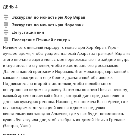
ДЕНЬ 4
Экскурсия по монастырю Хор Вирап
Экскурсия по монастырю Нораванк
Дегустация вин
Посещение Птичьей пещеры
Начнем сегодняшний маршрут с монастыря Хор Вирап. Утро -
лучшее время, чтобы увидеть далекий Арарат за границей. Виды из
этого впечатляющего монастыря первоклассные, но зайдите внутрь
и спуститесь по ступеням, чтобы исследовать его досканально.
Далее в нашей программе Нораванк. Этот монастырь, спрятанный в
каньоне, находится в еще более драматичной обстановке.
Поднимитесь на второй этаж церкви, чтобы полюбоваться
невероятным видом на долину. Затем мы посетим Птичью пещеру,
важный археологический объект, который дает представление о
древних культурах региона. Наконец, мы отвезем Вас в Арени, где
мы насладимся дегустацией вин на одном из ведущих
винодельческих заводов Армении, где у нас будет возможность
купить бутылку или две, чтобы забрать их домой. Ночь в Ереване.
(Завтрак, Ужин)