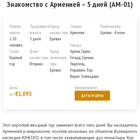
Знакомство с Арменией – 5 дней (AM-01)
Размер
Продолжите
Город
Страны
Размещение
группы
льность
начала тура
Армения
Ереван - 4 ночи
2-10
5 дней
Ереван
человек
Города
Сезон
День
Город
Арени, Гарни,
Круглый
начала тура
окончания
Гегард, Ереван,
год
Вторник
тура
Звартноц,
Ереван
Нораванк, Хор
Вирап, Эчмиадзин
Цена
Бронирование
€1,095
от
ДАТЫ И ЦЕНЫ
Этот короткий вводный тур занимает всего пять дней. Вы насладитесь
Арменией в микрокосме, посетив несколько ее объектов Всемирного
наследия ЮНЕСКО, в том числе захватывающие дух монастыри Хор