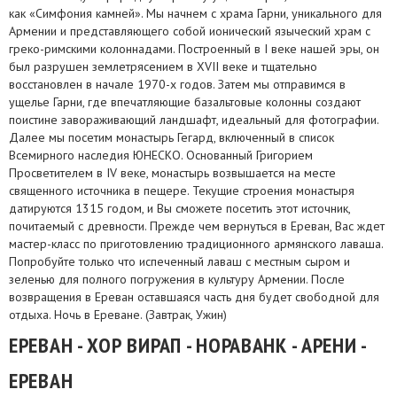
как «Симфония камней». Мы начнем с храма Гарни, уникального для
Армении и представляющего собой ионический языческий храм с
греко-римскими колоннадами. Построенный в I веке нашей эры, он
был разрушен землетрясением в XVII веке и тщательно
восстановлен в начале 1970-х годов. Затем мы отправимся в
ущелье Гарни, где впечатляющие базальтовые колонны создают
поистине завораживающий ландшафт, идеальный для фотографии.
Далее мы посетим монастырь Гегард, включенный в список
Всемирного наследия ЮНЕСКО. Основанный Григорием
Просветителем в IV веке, монастырь возвышается на месте
священного источника в пещере. Текущие строения монастыря
датируются 1315 годом, и Вы сможете посетить этот источник,
почитаемый с древности. Прежде чем вернуться в Ереван, Вас ждет
мастер-класс по приготовлению традиционного армянского лаваша.
Попробуйте только что испеченный лаваш с местным сыром и
зеленью для полного погружения в культуру Армении. После
возвращения в Ереван оставшаяся часть дня будет свободной для
отдыха. Ночь в Ереване. (Завтрак, Ужин)
ЕРЕВАН - ХОР ВИРАП - НОРАВАНК - АРЕНИ -
ЕРЕВАН