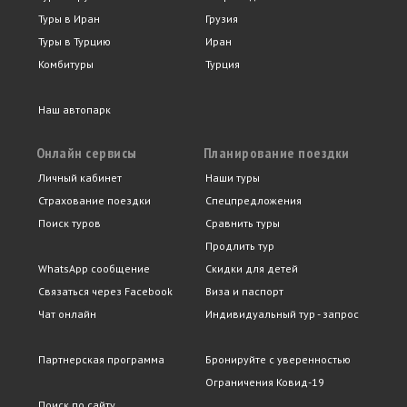
Туры в Иран
Грузия
Туры в Турцию
Иран
Комбитуры
Турция
Наш автопарк
Онлайн сервисы
Планирование поездки
Личный кабинет
Наши туры
Страхование поездки
Спецпредложения
Поиск туров
Сравнить туры
Продлить тур
WhatsApp сообщение
Скидки для детей
Связаться через Facebook
Виза и паспорт
Чат онлайн
Индивидуальный тур - запрос
Партнерская программа
Бронируйте с уверенностью
Ограничения Ковид-19
Поиск по сайту