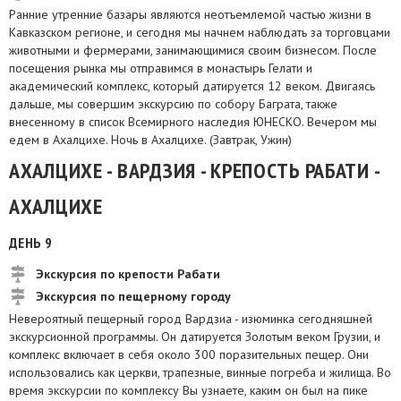
Ранние утренние базары являются неотъемлемой частью жизни в
Кавказском регионе, и сегодня мы начнем наблюдать за торговцами
животными и фермерами, занимающимися своим бизнесом. После
посещения рынка мы отправимся в монастырь Гелати и
академический комплекс, который датируется 12 веком. Двигаясь
дальше, мы совершим экскурсию по собору Баграта, также
внесенному в список Всемирного наследия ЮНЕСКО. Вечером мы
едем в Ахалцихе. Ночь в Ахалцихе. (Завтрак, Ужин)
АХАЛЦИХЕ - ВАРДЗИЯ - КРЕПОСТЬ РАБАТИ -
АХАЛЦИХЕ
ДЕНЬ 9
Экскурсия по крепости Рабати
Экскурсия по пещерному городу
Невероятный пещерный город Вардзиа - изюминка сегодняшней
экскурсионной программы. Он датируется Золотым веком Грузии, и
комплекс включает в себя около 300 поразительных пещер. Они
использовались как церкви, трапезные, винные погреба и жилища. Во
время экскурсии по комплексу Вы узнаете, каким он был на пике