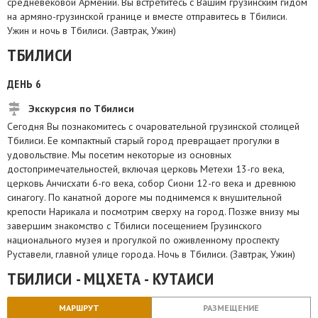
средневековой Армении. Вы встретитесь с Вашим грузинским гидом
на армяно-грузинской границе и вместе отправитесь в Тбилиси.
Ужин и ночь в Тбилиси. (Завтрак, Ужин)
ТБИЛИСИ
ДЕНЬ 6
Экскурсия по Тбилиси
Сегодня Вы познакомитесь с очаровательной грузинской столицей
Тбилиси. Ее компактный старый город превращает прогулки в
удовольствие. Мы посетим некоторые из основных
достопримечательностей, включая церковь Метехи 13-го века,
церковь Анчисхати 6-го века, собор Сиони 12-го века и древнюю
синагогу. По канатной дороге мы поднимемся к внушительной
крепости Нарикала и посмотрим сверху на город. Позже внизу мы
завершим знакомство с Тбилиси посещением Грузинского
национального музея и прогулкой по оживленному проспекту
Руставели, главной улице города. Ночь в Тбилиси. (Завтрак, Ужин)
ТБИЛИСИ - МЦХЕТА - КУТАИСИ
МАРШРУТ
РАЗМЕЩЕНИЕ