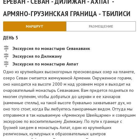
ЕРЕВАН - СЕВАН - ДИЛИЖАН - АХПАТ -
АРМЯНО-ГРУЗИНСКАЯ ГРАНИЦА - ТБИЛИСИ
МАРШРУТ
РАЗМЕЩЕНИЕ
ДЕНЬ 5
Экскурсия по монастырю Севанаванк
Экскурсия по Дилижану
Экскурсия по монастырю Ахпат
Одно из крупнейших высокогорных пресноводных озер на планете,
озеро Севан считается жемчужиной Армении. Окруженное горами,
оно находится на высоте 2000 м над уровнем моря и выходит на
очаровательный монастырь Севанаванк. Вам придется подняться по
многим ступеням, чтобы добраться до церкви и ее хачхаров
(каменные стеллы), на такой высоте буквально захватывает дух, но
оно того стоит, когда Вы любуетесь панорамным видом. Оттуда мы
отправимся в так называемую «Армянскую Швейцарию» и совершим
экскурсию по восхитительному Дилижану. По пути к границе с
Грузией заедем в монастырь Ахпат, один из крупнейших
религиозных, культурных и образовательных центров