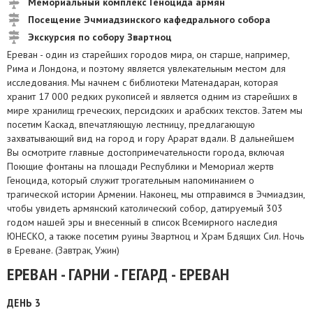
Мемориальный комплекс Геноцида армян
Посещение Эчмиадзинского кафедрального собора
Экскурсия по собору Звартноц
Ереван - один из старейших городов мира, он старше, например,
Рима и Лондона, и поэтому является увлекательным местом для
исследования. Мы начнем с библиотеки Матенадаран, которая
хранит 17 000 редких рукописей и является одним из старейших в
мире хранилищ греческих, персидских и арабских текстов. Затем мы
посетим Каскад, впечатляющую лестницу, предлагающую
захватывающий вид на город и гору Арарат вдали. В дальнейшем
Вы осмотрите главные достопримечательности города, включая
Поющие фонтаны на площади Республики и Мемориал жертв
Геноцида, который служит трогательным напоминанием о
трагической истории Армении. Наконец, мы отправимся в Эчмиадзин,
чтобы увидеть армянский католический собор, датируемый 303
годом нашей эры и внесенный в список Всемирного наследия
ЮНЕСКО, а также посетим руины Звартноц и Храм Бдящих Сил. Ночь
в Ереване. (Завтрак, Ужин)
ЕРЕВАН - ГАРНИ - ГЕГАРД - ЕРЕВАН
ДЕНЬ 3