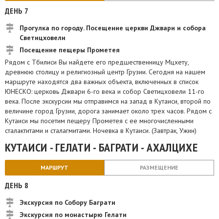
ДЕНЬ 7
Прогулка по городу. Посещение церкви Джвари и собора
Светицховели
Посещение пещеры Прометея
Рядом с Тбилиси Вы найдете его предшественницу Мцхету,
древнюю столицу и религиозный центр Грузии. Сегодня на нашем
маршруте находятся два важных объекта, включенных в список
ЮНЕСКО: церковь Джвари 6-го века и собор Светицховели 11-го
века. После экскурсии мы отправимся на запад в Кутаиси, второй по
величине город Грузии, дорога занимает около трех часов. Рядом с
Кутаиси мы посетим пещеру Прометея с ее многочисленными
сталактитами и сталагмитами. Ночевка в Кутаиси. (Завтрак, Ужин)
КУТАИСИ - ГЕЛАТИ - БАГРАТИ - АХАЛЦИХЕ
МАРШРУТ
РАЗМЕЩЕНИЕ
ДЕНЬ 8
Экскурсия по Собору Баграти
Экскурсия по монастырю Гелати