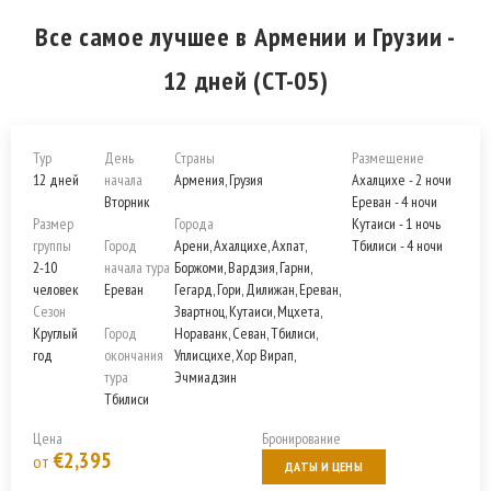
Все самое лучшее в Армении и Грузии -
12 дней (CT-05)
Тур
День
Страны
Размещение
12 дней
начала
Армения, Грузия
Ахалцихе - 2 ночи
Вторник
Ереван - 4 ночи
Размер
Города
Кутаиси - 1 ночь
группы
Город
Арени, Ахалцихе, Ахпат,
Тбилиси - 4 ночи
2-10
начала тура
Боржоми, Вардзия, Гарни,
человек
Ереван
Гегард, Гори, Дилижан, Ереван,
Сезон
Звартноц, Кутаиси, Мцхета,
Круглый
Город
Нораванк, Севан, Тбилиси,
год
окончания
Уплисцихе, Хор Вирап,
тура
Эчмиадзин
Тбилиси
Цена
Бронирование
€2,395
от
ДАТЫ И ЦЕНЫ