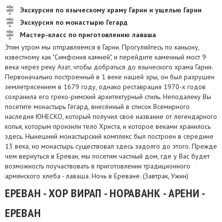
Экскурсия по языческому храму Гарни и ущелью Гарни
Экскурсия по монастырю Гегард
Мастер-класс по приготовлению лаваша
Этим утром мы отправляемся в Гарни. Прогуляйтесь по каньону,
известному как "Симфония камней", и перейдите каменный мост 9
века через реку Азат, чтобы добраться до языческого храма Гарни.
Первоначально построенный в 1 веке нашей эры, он был разрушен
землетрясением в 1679 году, однако реставрация 1970-х годов
сохранила его греко-римский архитектурный стиль. Неподалеку Вы
посетите монастырь Гегард, внесённый в список Всемирного
наследия ЮНЕСКО, который получил своё название от легендарного
копья, которым пронзили тело Христа, и которое веками хранилось
здесь. Нынешний монастырский комплекс был построен в середине
13 века, но монастырь существовал здесь задолго до этого. Прежде
чем вернуться в Ереван, мы посетим частный дом, где у Вас будет
возможность поучаствовать в приготовлении традиционного
армянского хлеба - лаваша. Ночь в Ереване. (Завтрак, Ужин)
ЕРЕВАН - ХОР ВИРАП - НОРАВАНК - АРЕНИ -
ЕРЕВАН