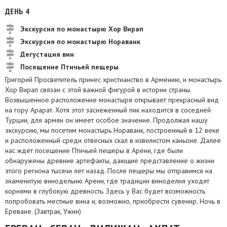
ДЕНЬ 4
Экскурсия по монастырю Хор Вирап
Экскурсия по монастырю Нораванк
Дегустация вин
Посещение Птичьей пещеры
Григорий Просветитель принес христианство в Армению, и монастырь
Хор Вирап связан с этой важной фигурой в истории страны.
Возвышенное расположение монастыря открывает прекрасный вид
на гору Арарат. Хотя этот заснеженный пик находится в соседней
Турции, для армян он имеет особое значение. Продолжая нашу
экскурсию, мы посетим монастырь Нораванк, построенный в 12 веке
и расположенный среди отвесных скал в извилистом каньоне. Далее
нас ждет посещение Птичьей пещеры в Арени, где были
обнаружены древние артефакты, дающие представление о жизни
этого региона тысячи лет назад. После пещеры мы отправимся на
знаменитую винодельню Арени, где традиции виноделия уходят
корнями в глубокую древность. Здесь у Вас будет возможность
попробовать местные вина и, возможно, приобрести сувенир. Ночь в
Ереване. (Завтрак, Ужин)