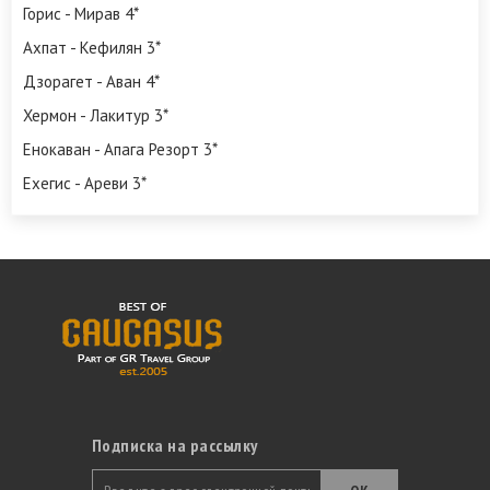
Горис - Мирав 4*
Ахпат - Кефилян 3*
Дзорагет - Аван 4*
Хермон - Лакитур 3*
Енокаван - Апага Резорт 3*
Ехегис - Ареви 3*
Подписка на рассылку