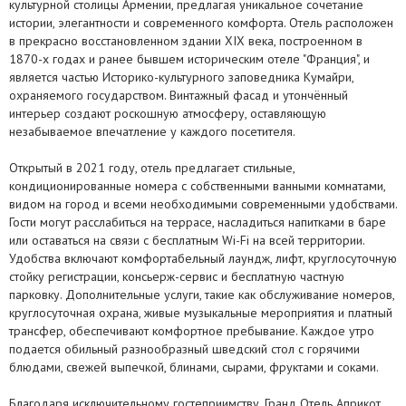
культурной столицы Армении, предлагая уникальное сочетание
истории, элегантности и современного комфорта. Отель расположен
в прекрасно восстановленном здании XIX века, построенном в
1870-х годах и ранее бывшем историческим отеле "Франция", и
является частью Историко-культурного заповедника Кумайри,
охраняемого государством. Винтажный фасад и утончённый
интерьер создают роскошную атмосферу, оставляющую
незабываемое впечатление у каждого посетителя.
Открытый в 2021 году, отель предлагает стильные,
кондиционированные номера с собственными ванными комнатами,
видом на город и всеми необходимыми современными удобствами.
Гости могут расслабиться на террасе, насладиться напитками в баре
или оставаться на связи с бесплатным Wi-Fi на всей территории.
Удобства включают комфортабельный лаундж, лифт, круглосуточную
стойку регистрации, консьерж-сервис и бесплатную частную
парковку. Дополнительные услуги, такие как обслуживание номеров,
круглосуточная охрана, живые музыкальные мероприятия и платный
трансфер, обеспечивают комфортное пребывание. Каждое утро
подается обильный разнообразный шведский стол с горячими
блюдами, свежей выпечкой, блинами, сырами, фруктами и соками.
Благодаря исключительному гостеприимству, Гранд Отель Априкот